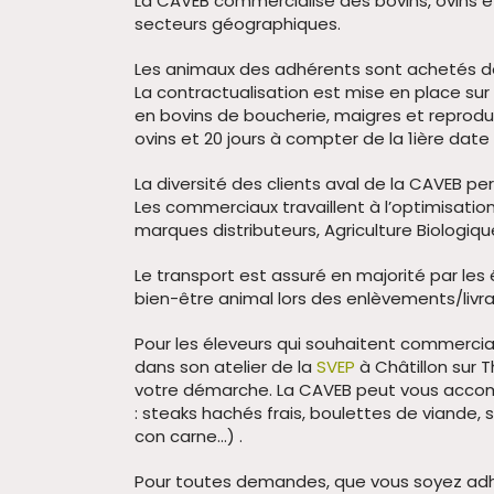
La CAVEB commercialise des bovins, ovins et
secteurs géographiques.
Les animaux des adhérents sont achetés de
La contractualisation est mise en place sur
en bovins de boucherie, maigres et reproduc
ovins et 20 jours à compter de la 1ière date
La diversité des clients aval de la CAVEB pe
Les commerciaux travaillent à l’optimisat
marques distributeurs, Agriculture Biologique
Le transport est assuré en majorité par les
bien-être animal lors des enlèvements/livra
Pour les éleveurs qui souhaitent commerciali
dans son atelier de la
SVEP
à Châtillon sur 
votre démarche. La CAVEB peut vous accomp
: steaks hachés frais, boulettes de viande,
con carne...) .
Pour toutes demandes, que vous soyez adh