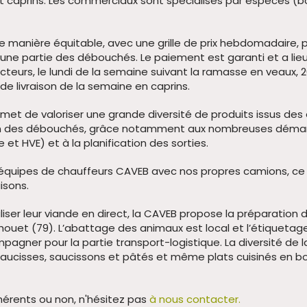
 caprins. Les commerciaux sont spécialisés par espèces (bov
 manière équitable, avec une grille de prix hebdomadaire, 
 une partie des débouchés. Le paiement est garanti et a lieu
teurs, le lundi de la semaine suivant la ramasse en veaux, 
 de livraison de la semaine en caprins.
rmet de valoriser une grande diversité de produits issus des 
ion des débouchés, grâce notamment aux nombreuses démarch
 et HVE) et à la planification des sorties.
 équipes de chauffeurs CAVEB avec nos propres camions, ce q
isons.
ser leur viande en direct, la CAVEB propose la préparation de
Thouet (79). L’abattage des animaux est local et l’étiqueta
agner pour la partie transport-logistique. La diversité 
 saucisses, saucissons et pâtés et même plats cuisinés en bo
érents ou non, n'hésitez pas
à nous contacter.