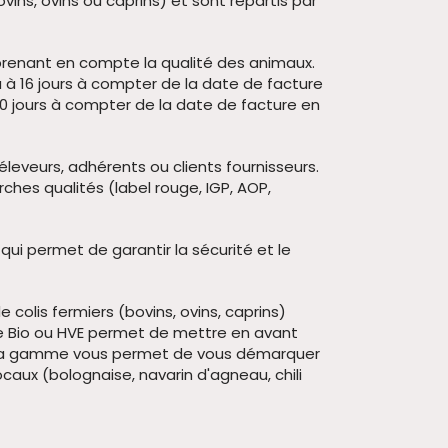
ins, ovins ou caprins) et sont répartis par
prenant en compte la qualité des animaux.
 à 16 jours à compter de la date de facture
20 jours à compter de la date de facture en
éleveurs, adhérents ou clients fournisseurs.
es qualités (label rouge, IGP, AOP,
ui permet de garantir la sécurité et le
 colis fermiers (bovins, ovins, caprins)
ge Bio ou HVE permet de mettre en avant
de la gamme vous permet de vous démarquer
caux (bolognaise, navarin d'agneau, chili