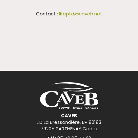
Contact :
lifeptd@caveb.net
CAVEB
L.D La Bressandière, BP 80183
79205 PARTHENAY Cedex